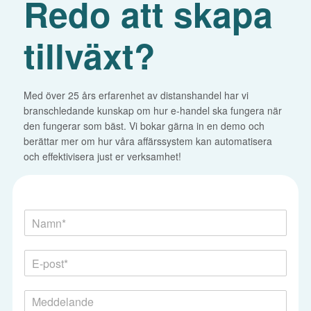
Redo att skapa
tillväxt?
Med över 25 års erfarenhet av distanshandel har vi
branschledande kunskap om hur e-handel ska fungera när
den fungerar som bäst. Vi bokar gärna in en demo och
berättar mer om hur våra affärssystem kan automatisera
och effektivisera just er verksamhet!
N
a
m
M
E
n
e
-
*
d
p
d
M
o
e
e