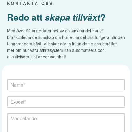
KONTAKTA OSS
Redo att
skapa tillväxt
?
Med över 20 års erfarenhet av distanshandel har vi
branschledande kunskap om hur e-handel ska fungera när den
fungerar som bäst. Vi bokar gärna in en demo och berättar
mer om hur våra affärssystem kan automatisera och
effektivisera just er verksamhet!
N
a
m
N
E
n
a
-
*
m
p
n
M
o
E
e
s
-
d
t
p